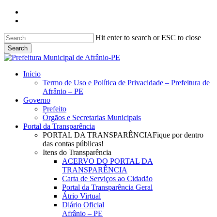
Skip
facebook
to
instagram
main
content
Hit enter to search or ESC to close
Search
Close
Search
search
Menu
Início
Termo de Uso e Política de Privacidade – Prefeitura de
Afrânio – PE
Governo
Prefeito
Órgãos e Secretarias Municipais
Portal da Transparência
PORTAL DA TRANSPARÊNCIA
Fique por dentro
das contas públicas!
Itens do Transparência
ACERVO DO PORTAL DA
TRANSPARÊNCIA
Carta de Serviços ao Cidadão
Portal da Transparência Geral
Átrio Virtual
Diário Oficial
Afrânio – PE