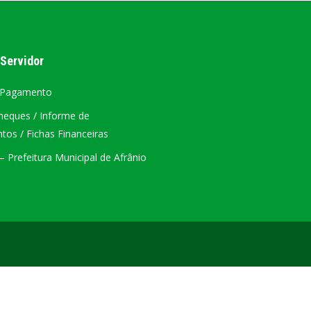
ÁTRIO VIRTUAL
 Servidor
DIÁRIO OFICIAL
AFRÂNIO – PE
 Pagamento
heques / Informe de
PLANO DE AÇÃO – SIAFIC
os / Fichas Financeiras
 Prefeitura Municipal de Afrânio