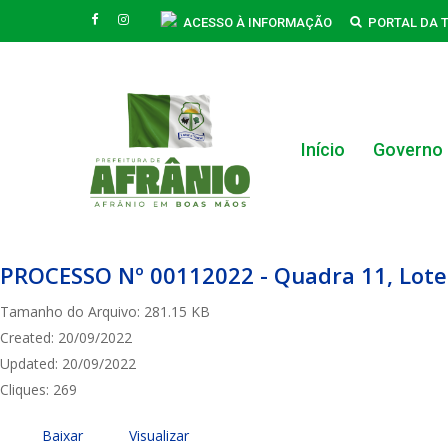
Skip
FACEBOOK
INSTAGRAM
ACESSO À INFORMAÇÃO
PORTAL DA 
to
main
content
Início
Governo
Hit enter to search or ESC to close
PROCESSO Nº 00112022 - Quadra 11, Lote n
Tamanho do Arquivo: 281.15 KB
Created: 20/09/2022
Updated: 20/09/2022
Cliques: 269
Baixar
Visualizar