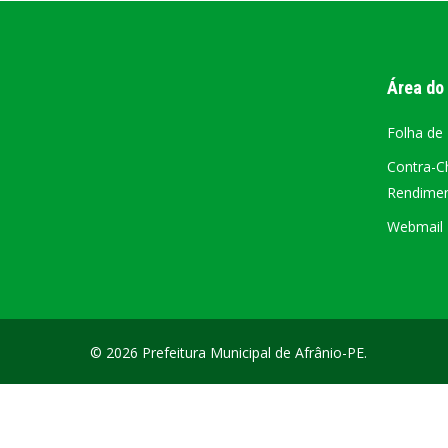
PORTAL DA
TRANSPARÊNCIA
Área do
FIQUE POR DENTRO DAS CONTAS PÚBLICAS!
Folha de
Contra-C
Rendiment
Webmail –
© 2026 Prefeitura Municipal de Afrânio-PE.