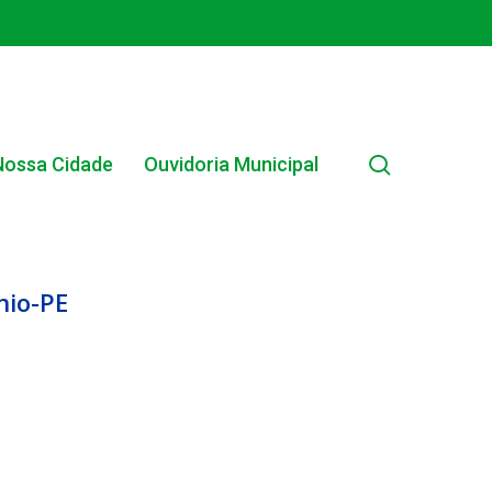
search
Nossa Cidade
Ouvidoria Municipal
nio-PE
EDITAIS MUNICIPAIS
EDITAL INTERNO SIMPLIFICADO 001/2025
EDITAIS E PUBLICAÇÕES – PROGRAMA BRASIL
ALFABETIZADO 2025