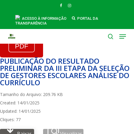
Skip
FACEBOOK
INSTAGRAM
to
main
ACESSO À INFORMAÇÃO
PORTAL DA
TRANSPARÊNCIA
content
Menu
search
PUBLICAÇÃO DO RESULTADO
PRELIMINAR DA III ETAPA DA SELEÇÃO
DE GESTORES ESCOLARES ANÁLISE DO
CURRÍCULO
Tamanho do Arquivo: 209.76 KB
Created: 14/01/2025
Updated: 14/01/2025
Cliques: 77
Baixar
Visualizar