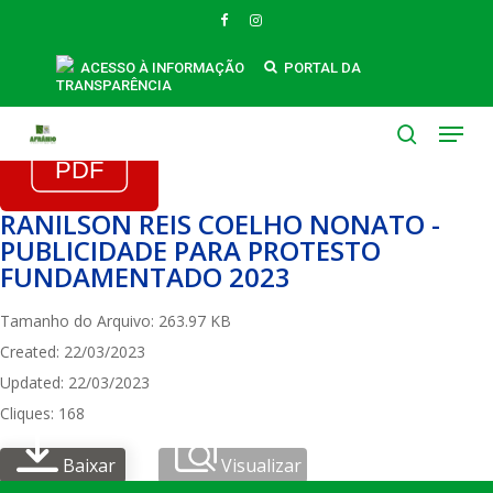
Skip
FACEBOOK
INSTAGRAM
to
main
ACESSO À INFORMAÇÃO
PORTAL DA
TRANSPARÊNCIA
content
Menu
search
RANILSON REIS COELHO NONATO -
PUBLICIDADE PARA PROTESTO
FUNDAMENTADO 2023
Tamanho do Arquivo: 263.97 KB
Created: 22/03/2023
Updated: 22/03/2023
Cliques: 168
Baixar
Visualizar