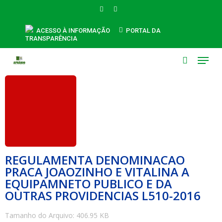
Skip
FACEBOOK
INSTAGRAM
to
main
ACESSO À INFORMAÇÃO
PORTAL DA
TRANSPARÊNCIA
content
Menu
search
REGULAMENTA DENOMINACAO
PRACA JOAOZINHO E VITALINA A
EQUIPAMNETO PUBLICO E DA
OUTRAS PROVIDENCIAS L510-2016
Tamanho do Arquivo: 406.95 KB