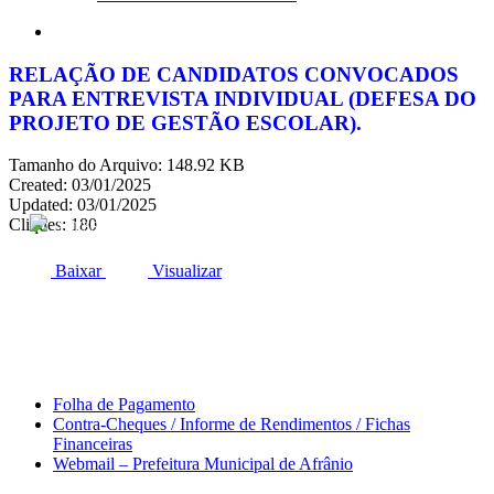
search
RELAÇÃO DE CANDIDATOS CONVOCADOS
PARA ENTREVISTA INDIVIDUAL (DEFESA DO
PROJETO DE GESTÃO ESCOLAR).
Tamanho do Arquivo: 148.92 KB
Created: 03/01/2025
Updated: 03/01/2025
Cliques: 180
ACESSO À INFORMAÇÃO
PORTAL DA TRANSPARÊNCIA
Baixar
Visualizar
Área do Servidor
Folha de Pagamento
Contra-Cheques / Informe de Rendimentos / Fichas
Financeiras
Webmail – Prefeitura Municipal de Afrânio