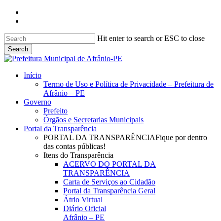
Skip
facebook
to
instagram
main
content
Hit enter to search or ESC to close
Search
Close
Search
search
Menu
Início
Termo de Uso e Política de Privacidade – Prefeitura de
Afrânio – PE
Governo
Prefeito
Órgãos e Secretarias Municipais
Portal da Transparência
PORTAL DA TRANSPARÊNCIA
Fique por dentro
das contas públicas!
Itens do Transparência
ACERVO DO PORTAL DA
TRANSPARÊNCIA
Carta de Serviços ao Cidadão
Portal da Transparência Geral
Átrio Virtual
Diário Oficial
Afrânio – PE