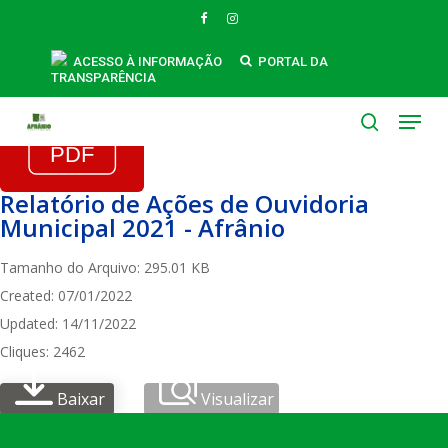
Skip
FACEBOOK
INSTAGRAM
to
main
ACESSO À INFORMAÇÃO
PORTAL DA
TRANSPARÊNCIA
content
Menu
search
Relatório de Ações de Ouvidoria
Municipal 2021 - Afrânio
Tamanho do Arquivo: 295.01 KB
Created: 07/01/2022
Updated: 14/11/2022
Cliques: 2462
Baixar
Visualizar