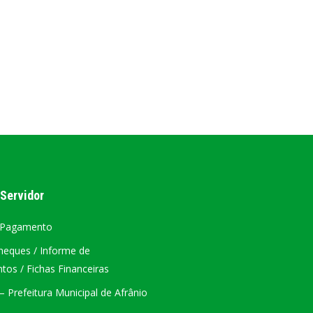
AL
PORTAL DA TRANSPARÊNCIA GERAL
ÁTRIO VIRTUAL
DIÁRIO OFICIAL
AFRÂNIO – PE
PLANO DE AÇÃO – SIAFIC
 Servidor
 Pagamento
heques / Informe de
os / Fichas Financeiras
 Prefeitura Municipal de Afrânio