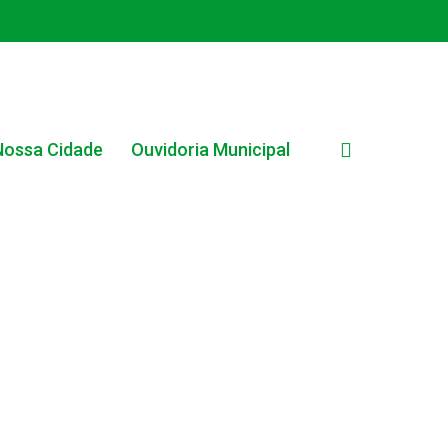
search
Nossa Cidade
Ouvidoria Municipal
EDITAL INTERNO SIMPLIFICADO 001/2025
EDITAIS E PUBLICAÇÕES – PROGRAMA BRASIL