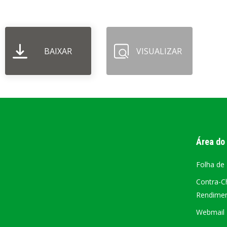
PORTAL DA
TRANSPARÊNCIA
BAIXAR
VISUALIZAR
FIQUE POR DENTRO DAS CONTAS PÚBLICAS!
Área do
Folha de
Contra-C
Rendiment
Webmail –