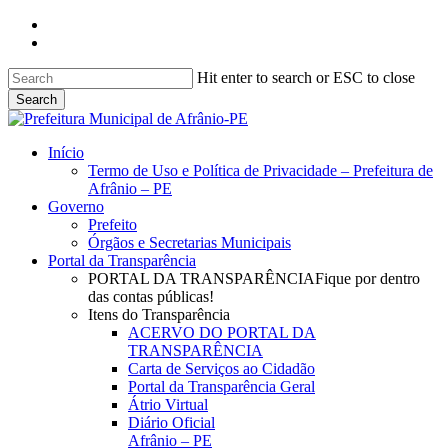
Skip
facebook
to
instagram
main
content
Hit enter to search or ESC to close
Search
Close
Search
search
Menu
Início
Termo de Uso e Política de Privacidade – Prefeitura de
Afrânio – PE
Governo
Prefeito
Órgãos e Secretarias Municipais
Portal da Transparência
PORTAL DA TRANSPARÊNCIA
Fique por dentro
das contas públicas!
Itens do Transparência
ACERVO DO PORTAL DA
TRANSPARÊNCIA
Carta de Serviços ao Cidadão
Portal da Transparência Geral
Átrio Virtual
Diário Oficial
Afrânio – PE