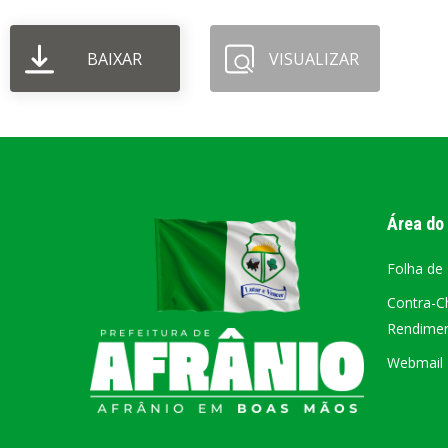
PORTAL DA
BAIXAR
VISUALIZAR
TRANSPARÊNCIA
FIQUE POR DENTRO DAS CONTAS PÚBLICAS!
Área do
Folha de
Contra-C
Rendiment
Webmail –