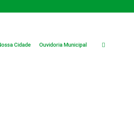
search
Nossa Cidade
Ouvidoria Municipal
EDITAL INTERNO SIMPLIFICADO 001/2025
EDITAIS E PUBLICAÇÕES – PROGRAMA BRASIL