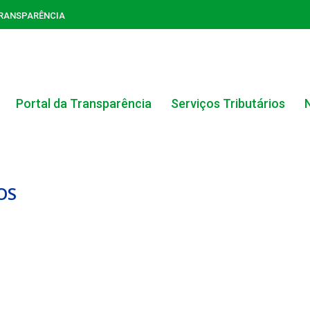
TRANSPARÊNCIA
Portal da Transparência
Serviços Tributários
OS
ACERVO DO PORTAL DA TRANSPARÊNCIA
CARTA DE SERVIÇOS AO CIDADÃO