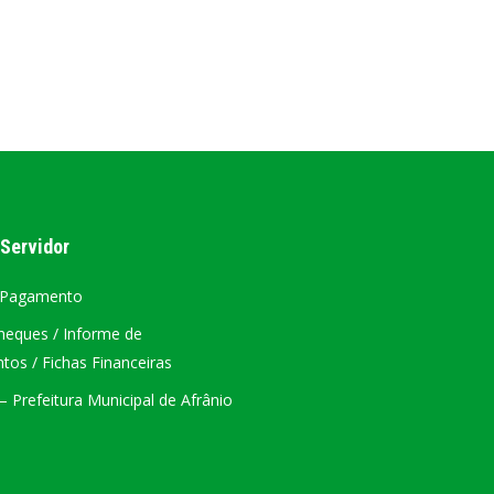
AL
PORTAL DA TRANSPARÊNCIA GERAL
ÁTRIO VIRTUAL
DIÁRIO OFICIAL
AFRÂNIO – PE
 Servidor
PLANO DE AÇÃO – SIAFIC
 Pagamento
heques / Informe de
os / Fichas Financeiras
 Prefeitura Municipal de Afrânio