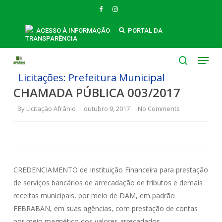
Skip
FACEBOOK
INSTAGRAM
to
main
ACESSO À INFORMAÇÃO
PORTAL DA
TRANSPARÊNCIA
content
Menu
search
Licitações: Prefeitura Municipal
CHAMADA PÚBLICA 003/2017
By
Licitação Afrânio
outubro 9, 2017
No Comments
CREDENCIAMENTO de Instituição Financeira para prestação
de serviços bancários de arrecadação de tributos e demais
receitas municipais, por meio de DAM, em padrão
FEBRABAN, em suas agências, com prestação de contas
por meio magnético dos valores arrecadados.