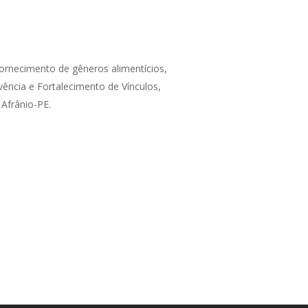
PROGRAMAS MUNICIPAIS
PROGRAMA MORADIA LEGAL 2025
ornecimento de gêneros alimentícios,
MORAR BEM / PERPART
ência e Fortalecimento de Vínculos,
 Afrânio-PE.
PROGRAMA MINHA ESCRITURA
PROGRAMA TEMPO DE APRENDER