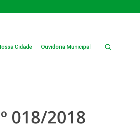
search
Nossa Cidade
Ouvidoria Municipal
EDITAIS MUNICIPAIS
º 018/2018
EDITAL INTERNO SIMPLIFICADO 001/2025
EDITAIS E PUBLICAÇÕES – PROGRAMA BRASIL
ALFABETIZADO 2025