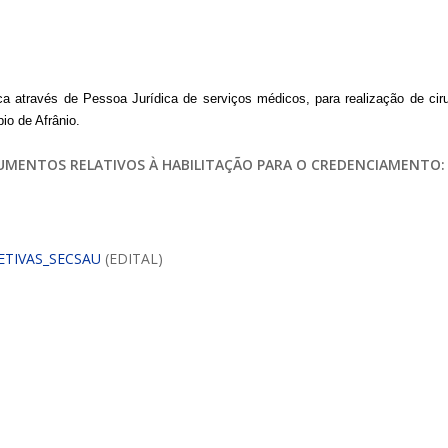
ÁTRIO VIRTUAL
ca através de Pessoa Jurídica de serviços médicos, para realização de ciru
DIÁRIO OFICIAL
io de Afrânio.
AFRÂNIO – PE
UMENTOS RELATIVOS À HABILITAÇÃO PARA O CREDENCIAMENTO
PLANO DE AÇÃO – SIAFIC
LETIVAS_SECSAU
(EDITAL)