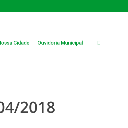
search
Nossa Cidade
Ouvidoria Municipal
EDITAIS MUNICIPAIS
04/2018
EDITAL INTERNO SIMPLIFICADO 001/2025
EDITAIS E PUBLICAÇÕES – PROGRAMA BRASIL
ALFABETIZADO 2025