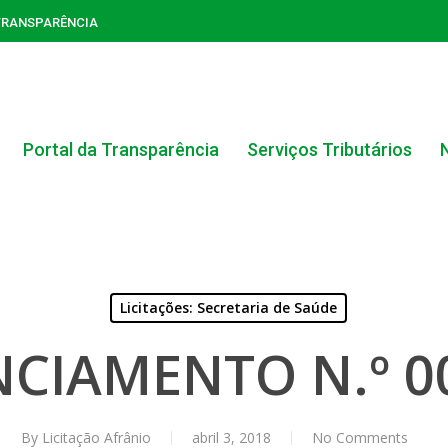
TRANSPARÊNCIA
Portal da Transparência
Serviços Tributários
Licitações: Secretaria de Saúde
ACERVO DO PORTAL DA TRANSPARÊNCIA
CIAMENTO N.º 0
CARTA DE SERVIÇOS AO CIDADÃO
PORTAL DA TRANSPARÊNCIA GERAL
By
Licitação Afrânio
abril 3, 2018
No Comments