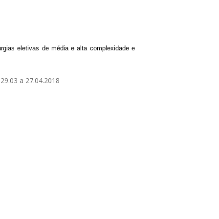
PROGRAMAS MUNICIPAIS
PROGRAMA MORADIA LEGAL 2025
rgias eletivas de média e alta complexidade e
MORAR BEM / PERPART
PROGRAMA MINHA ESCRITURA
:
29.03 a 27.04.2018
PROGRAMA TEMPO DE APRENDER