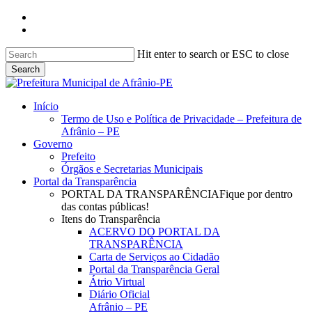
Skip
facebook
to
instagram
main
content
Hit enter to search or ESC to close
Search
Close
Search
search
Menu
Início
Termo de Uso e Política de Privacidade – Prefeitura de
Afrânio – PE
Governo
Prefeito
Órgãos e Secretarias Municipais
Portal da Transparência
PORTAL DA TRANSPARÊNCIA
Fique por dentro
das contas públicas!
Itens do Transparência
ACERVO DO PORTAL DA
TRANSPARÊNCIA
Carta de Serviços ao Cidadão
Portal da Transparência Geral
Átrio Virtual
Diário Oficial
Afrânio – PE