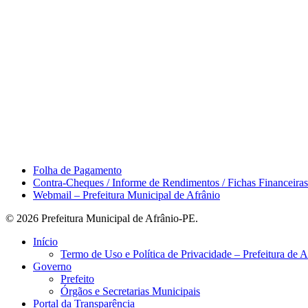
Área do Servidor
Folha de Pagamento
Contra-Cheques / Informe de Rendimentos / Fichas Financeiras
Webmail – Prefeitura Municipal de Afrânio
© 2026 Prefeitura Municipal de Afrânio-PE.
Close
Início
Menu
Termo de Uso e Política de Privacidade – Prefeitura de 
Governo
Prefeito
Órgãos e Secretarias Municipais
Portal da Transparência