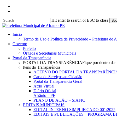
Skip
facebook
to
instagram
main
content
Hit enter to search or ESC to close
Sea
Close
Search
search
Menu
Início
Termo de Uso e Política de Privacidade – Prefeitura de 
Governo
Prefeito
Órgãos e Secretarias Municipais
Portal da Transparência
PORTAL DA TRANSPARÊNCIA
Fique por dentro das
Itens do Transparência
ACERVO DO PORTAL DA TRANSPARÊNCI
Carta de Serviços ao Cidadão
Portal da Transparência Geral
Átrio Virtual
Diário Oficial
Afrânio – PE
PLANO DE AÇÃO – SIAFIC
EDITAIS MUNICIPAIS
EDITAL INTERNO SIMPLIFICADO 001/2025
EDITAIS E PUBLICAÇÕES – PROGRAMA B