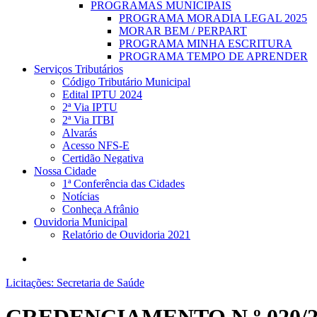
PROGRAMAS MUNICIPAIS
PROGRAMA MORADIA LEGAL 2025
MORAR BEM / PERPART
PROGRAMA MINHA ESCRITURA
PROGRAMA TEMPO DE APRENDER
Serviços Tributários
Código Tributário Municipal
Edital IPTU 2024
2ª Via IPTU
2ª Via ITBI
Alvarás
Acesso NFS-E
Certidão Negativa
Nossa Cidade
1ª Conferência das Cidades
Notícias
Conheça Afrânio
Ouvidoria Municipal
Relatório de Ouvidoria 2021
search
Licitações: Secretaria de Saúde