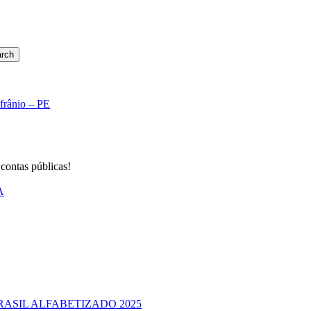
rch
Afrânio – PE
 contas públicas!
A
RASIL ALFABETIZADO 2025