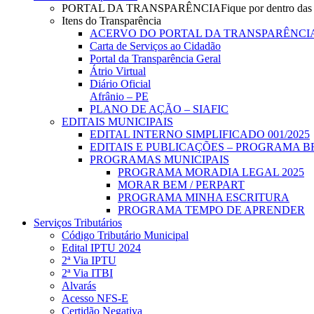
PORTAL DA TRANSPARÊNCIA
Fique por dentro das
Itens do Transparência
ACERVO DO PORTAL DA TRANSPARÊNCI
Carta de Serviços ao Cidadão
Portal da Transparência Geral
Átrio Virtual
Diário Oficial
Afrânio – PE
PLANO DE AÇÃO – SIAFIC
EDITAIS MUNICIPAIS
EDITAL INTERNO SIMPLIFICADO 001/2025
EDITAIS E PUBLICAÇÕES – PROGRAMA B
PROGRAMAS MUNICIPAIS
PROGRAMA MORADIA LEGAL 2025
MORAR BEM / PERPART
PROGRAMA MINHA ESCRITURA
PROGRAMA TEMPO DE APRENDER
Serviços Tributários
Código Tributário Municipal
Edital IPTU 2024
2ª Via IPTU
2ª Via ITBI
Alvarás
Acesso NFS-E
Certidão Negativa