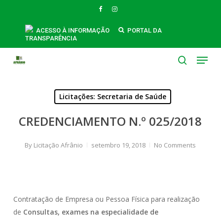
Skip
FACEBOOK
INSTAGRAM
to
main
ACESSO À INFORMAÇÃO
PORTAL DA
TRANSPARÊNCIA
content
Menu
search
Licitações: Secretaria de Saúde
CREDENCIAMENTO N.º 025/2018
By
Licitação Afrânio
setembro 19, 2018
No Comments
Contratação de Empresa ou Pessoa Física para realização
de
Consultas, exames na especialidade de