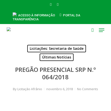
Skip
FACEBOOK
INSTAGRAM
to
main
ACESSO À INFORMAÇÃO
PORTAL DA
TRANSPARÊNCIA
content
Menu
search
Licitações: Secretaria de Saúde
Últimas Notícias
PREGÃO PRESENCIAL SRP N.º
064/2018
By
Licitação Afrânio
novembro 6, 2018
No Comments