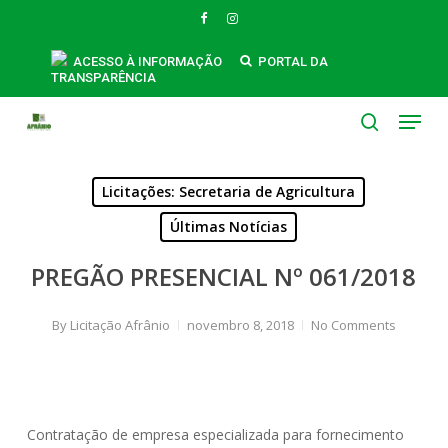
Skip
FACEBOOK
INSTAGRAM
to
main
ACESSO À INFORMAÇÃO
PORTAL DA
TRANSPARÊNCIA
content
Menu
search
Licitações: Secretaria de Agricultura
Últimas Notícias
PREGÃO PRESENCIAL Nº 061/2018
By
Licitação Afrânio
novembro 8, 2018
No Comments
Contratação de empresa especializada para fornecimento