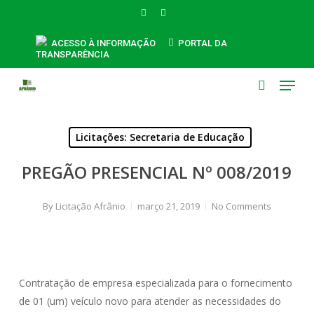
Skip
FACEBOOK
INSTAGRAM
to
main
ACESSO À INFORMAÇÃO
PORTAL DA
TRANSPARÊNCIA
content
Menu
search
Licitações: Secretaria de Educação
PREGÃO PRESENCIAL Nº 008/2019
By
Licitação Afrânio
março 21, 2019
No Comments
Contratação de empresa especializada para o fornecimento
de 01 (um) veículo novo para atender as necessidades do