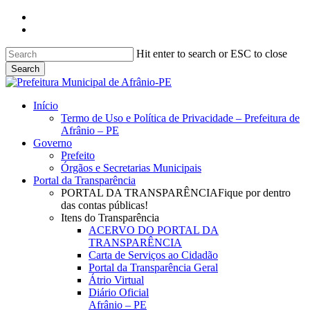
Skip
facebook
to
instagram
main
content
Hit enter to search or ESC to close
Search
Close
Search
search
Menu
Início
Termo de Uso e Política de Privacidade – Prefeitura de
Afrânio – PE
Governo
Prefeito
Órgãos e Secretarias Municipais
Portal da Transparência
PORTAL DA TRANSPARÊNCIA
Fique por dentro
das contas públicas!
Itens do Transparência
ACERVO DO PORTAL DA
TRANSPARÊNCIA
Carta de Serviços ao Cidadão
Portal da Transparência Geral
Átrio Virtual
Diário Oficial
Afrânio – PE