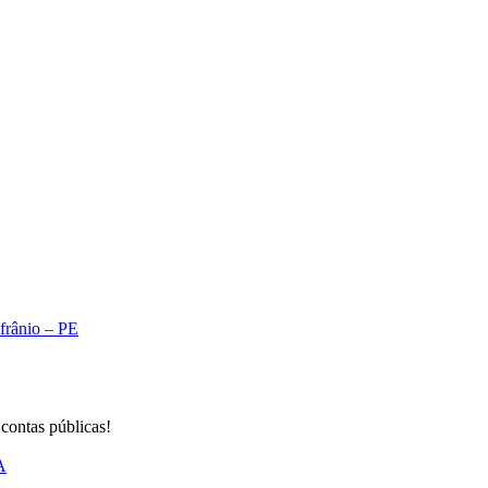
Afrânio – PE
 contas públicas!
A