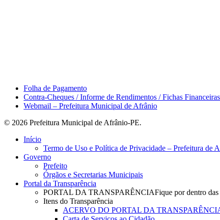
Área do Servidor
Folha de Pagamento
Contra-Cheques / Informe de Rendimentos / Fichas Financeiras
Webmail – Prefeitura Municipal de Afrânio
© 2026 Prefeitura Municipal de Afrânio-PE.
Close
Início
Menu
Termo de Uso e Política de Privacidade – Prefeitura de 
Governo
Prefeito
Órgãos e Secretarias Municipais
Portal da Transparência
PORTAL DA TRANSPARÊNCIA
Fique por dentro das
Itens do Transparência
ACERVO DO PORTAL DA TRANSPARÊNCI
Carta de Serviços ao Cidadão