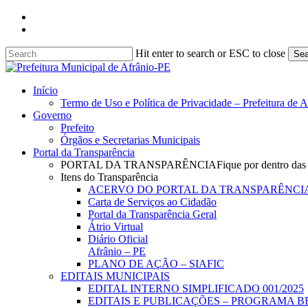
Skip
facebook
to
instagram
main
content
Hit enter to search or ESC to close
Sea
Close
Search
search
Menu
Início
Termo de Uso e Política de Privacidade – Prefeitura de 
Governo
Prefeito
Órgãos e Secretarias Municipais
Portal da Transparência
PORTAL DA TRANSPARÊNCIA
Fique por dentro das
Itens do Transparência
ACERVO DO PORTAL DA TRANSPARÊNCI
Carta de Serviços ao Cidadão
Portal da Transparência Geral
Átrio Virtual
Diário Oficial
Afrânio – PE
PLANO DE AÇÃO – SIAFIC
EDITAIS MUNICIPAIS
EDITAL INTERNO SIMPLIFICADO 001/2025
EDITAIS E PUBLICAÇÕES – PROGRAMA B