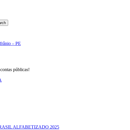
rch
Afrânio – PE
 contas públicas!
A
RASIL ALFABETIZADO 2025