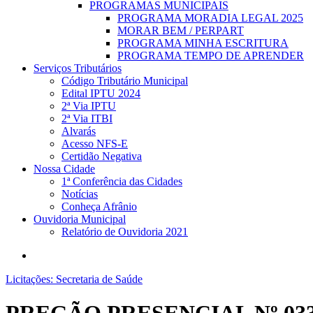
PROGRAMAS MUNICIPAIS
PROGRAMA MORADIA LEGAL 2025
MORAR BEM / PERPART
PROGRAMA MINHA ESCRITURA
PROGRAMA TEMPO DE APRENDER
Serviços Tributários
Código Tributário Municipal
Edital IPTU 2024
2ª Via IPTU
2ª Via ITBI
Alvarás
Acesso NFS-E
Certidão Negativa
Nossa Cidade
1ª Conferência das Cidades
Notícias
Conheça Afrânio
Ouvidoria Municipal
Relatório de Ouvidoria 2021
search
Licitações: Secretaria de Saúde