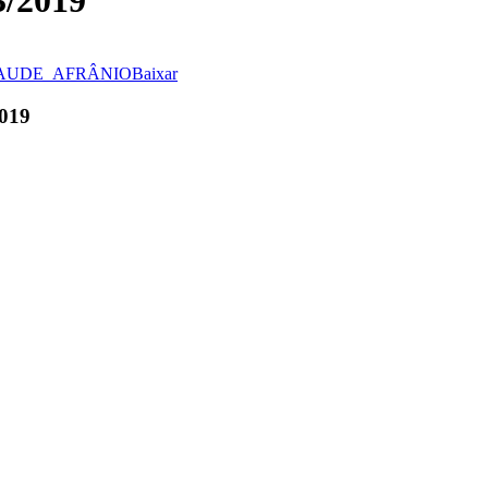
/2019
_SAUDE_AFRÂNIO
Baixar
019