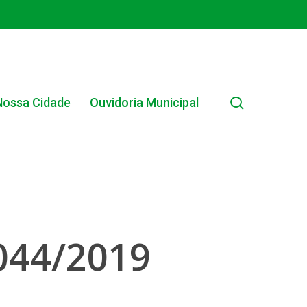
search
Nossa Cidade
Ouvidoria Municipal
EDITAIS MUNICIPAIS
044/2019
EDITAL INTERNO SIMPLIFICADO 001/2025
EDITAIS E PUBLICAÇÕES – PROGRAMA BRASIL
ALFABETIZADO 2025