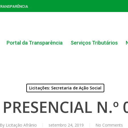
TRANSPARÊNCIA
Portal da Transparência
Serviços Tributários
Licitações: Secretaria de Ação Social
ACERVO DO PORTAL DA TRANSPARÊNCIA
PRESENCIAL N.º 
CARTA DE SERVIÇOS AO CIDADÃO
PORTAL DA TRANSPARÊNCIA GERAL
By
Licitação Afrânio
setembro 24, 2019
No Comments