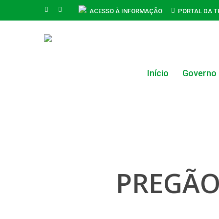
Skip
FACEBOOK
INSTAGRAM
ACESSO À INFORMAÇÃO
PORTAL DA 
to
main
content
Início
Governo
Hit enter to search or ESC to close
PREGÃO 