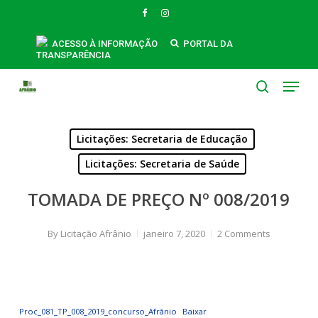
Skip
FACEBOOK
INSTAGRAM
to
main
ACESSO À INFORMAÇÃO
PORTAL DA
TRANSPARÊNCIA
content
Menu
search
Licitações: Secretaria de Educação
Licitações: Secretaria de Saúde
TOMADA DE PREÇO Nº 008/2019
By
Licitação Afrânio
janeiro 7, 2020
2 Comments
Proc_081_TP_008_2019_concurso_Afrânio
Baixar