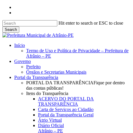
Skip
facebook
to
instagram
main
content
Hit enter to search or ESC to close
Search
Close
Search
search
Menu
Início
Termo de Uso e Política de Privacidade – Prefeitura de
Afrânio – PE
Governo
Prefeito
Órgãos e Secretarias Municipais
Portal da Transparência
PORTAL DA TRANSPARÊNCIA
Fique por dentro
das contas públicas!
Itens do Transparência
ACERVO DO PORTAL DA
TRANSPARÊNCIA
Carta de Serviços ao Cidadão
Portal da Transparência Geral
Átrio Virtual
Diário Oficial
Afrânio – PE