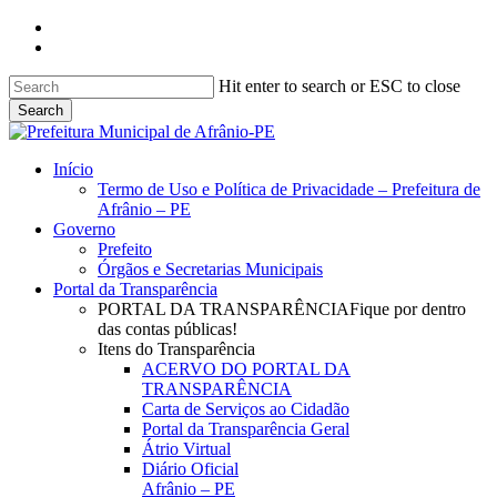
Skip
facebook
to
instagram
main
content
Hit enter to search or ESC to close
Search
Close
Search
search
Menu
Início
Termo de Uso e Política de Privacidade – Prefeitura de
Afrânio – PE
Governo
Prefeito
Órgãos e Secretarias Municipais
Portal da Transparência
PORTAL DA TRANSPARÊNCIA
Fique por dentro
das contas públicas!
Itens do Transparência
ACERVO DO PORTAL DA
TRANSPARÊNCIA
Carta de Serviços ao Cidadão
Portal da Transparência Geral
Átrio Virtual
Diário Oficial
Afrânio – PE