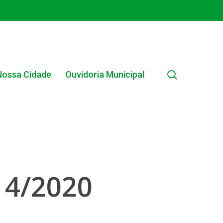
search
Nossa Cidade
Ouvidoria Municipal
EDITAIS MUNICIPAIS
4/2020
EDITAL INTERNO SIMPLIFICADO 001/2025
EDITAIS E PUBLICAÇÕES – PROGRAMA BRASIL
ALFABETIZADO 2025