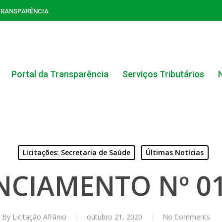
TRANSPARÊNCIA
Portal da Transparência
Serviços Tributários
Licitações: Secretaria de Saúde
Últimas Notícias
ACERVO DO PORTAL DA TRANSPARÊNCIA
NCIAMENTO Nº 01
CARTA DE SERVIÇOS AO CIDADÃO
PORTAL DA TRANSPARÊNCIA GERAL
By
Licitação Afrânio
outubro 21, 2020
No Comments