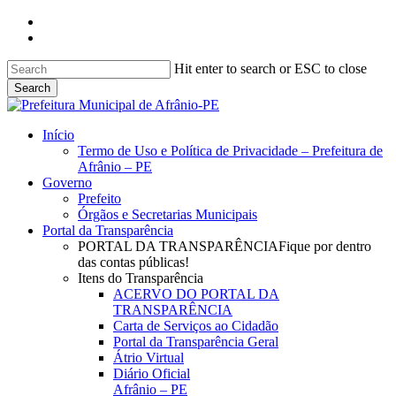
Skip
facebook
to
instagram
main
content
Hit enter to search or ESC to close
Search
Close
Search
search
Menu
Início
Termo de Uso e Política de Privacidade – Prefeitura de
Afrânio – PE
Governo
Prefeito
Órgãos e Secretarias Municipais
Portal da Transparência
PORTAL DA TRANSPARÊNCIA
Fique por dentro
das contas públicas!
Itens do Transparência
ACERVO DO PORTAL DA
TRANSPARÊNCIA
Carta de Serviços ao Cidadão
Portal da Transparência Geral
Átrio Virtual
Diário Oficial
Afrânio – PE