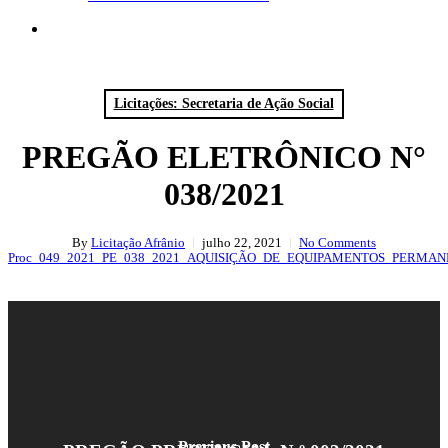
search
Licitações: Secretaria de Ação Social
PREGÃO ELETRÔNICO N°
038/2021
By
Licitação Afrânio
julho 22, 2021
No Comments
Proc_049_2021_PE_038_2021_AQUISIÇÃO_DE_EQUIPAMENTOS_PERMA
Previous Post