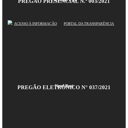
PREGÃO PRESENCIAL N.º 003/2021
ACESSO À INFORMAÇÃO
PORTAL DA TRANSPARÊNCIA
Next Post
PREGÃO ELETRÔNICO N° 037/2021