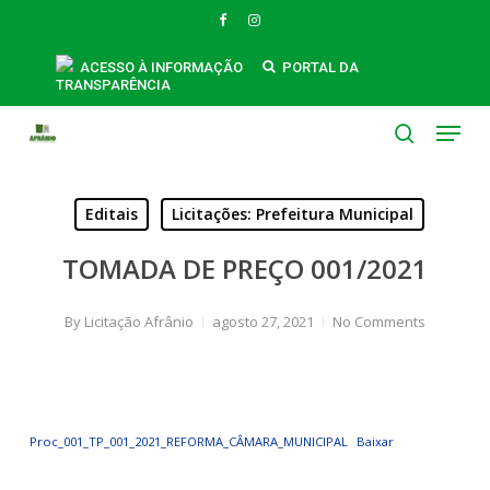
Skip
FACEBOOK
INSTAGRAM
to
main
ACESSO À INFORMAÇÃO
PORTAL DA
TRANSPARÊNCIA
content
Menu
search
Editais
Licitações: Prefeitura Municipal
TOMADA DE PREÇO 001/2021
By
Licitação Afrânio
agosto 27, 2021
No Comments
Proc_001_TP_001_2021_REFORMA_CÂMARA_MUNICIPAL
Baixar