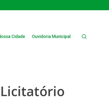
search
Nossa Cidade
Ouvidoria Municipal
EDITAIS MUNICIPAIS
icitatório
EDITAL INTERNO SIMPLIFICADO 001/2025
EDITAIS E PUBLICAÇÕES – PROGRAMA BRASIL
ALFABETIZADO 2025