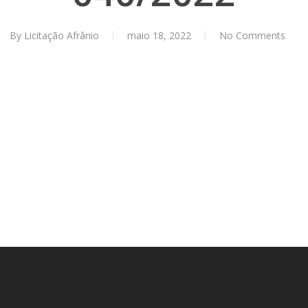
ÁTRIO VIRTUAL
By
Licitação Afrânio
maio 18, 2022
No Comments
DIÁRIO OFICIAL
AFRÂNIO – PE
PLANO DE AÇÃO – SIAFIC