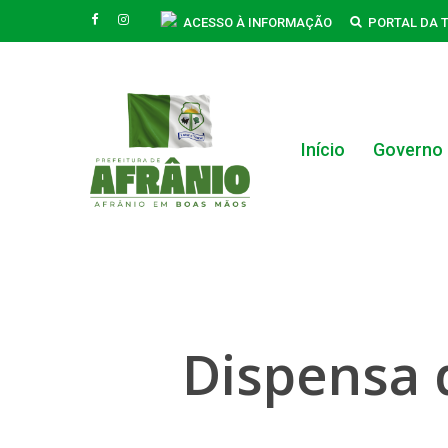
Skip
FACEBOOK
INSTAGRAM
ACESSO À INFORMAÇÃO
PORTAL DA 
to
main
content
Início
Governo
Hit enter to search or ESC to close
Dispensa 