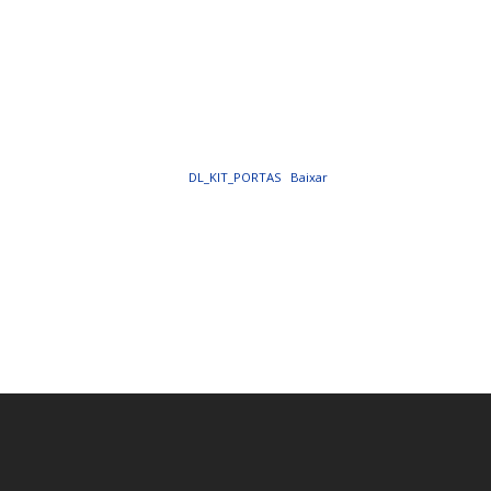
PORTAL DA
TRANSPARÊNCIA
FIQUE POR DENTRO DAS CONTAS PÚBLICAS!
DL_KIT_PORTAS
Baixar