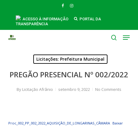
Skip
FACEBOOK
INSTAGRAM
to
main
ACESSO À INFORMAÇÃO
PORTAL DA
TRANSPARÊNCIA
content
Menu
search
Licitações: Prefeitura Municipal
PREGÃO PRESENCIAL Nº 002/2022
By
Licitação Afrânio
setembro 9, 2022
No Comments
Proc_002_PP_002_2022_AQUISIÇÃO_DE_LONGARINAS_CÂMARA
Baixar