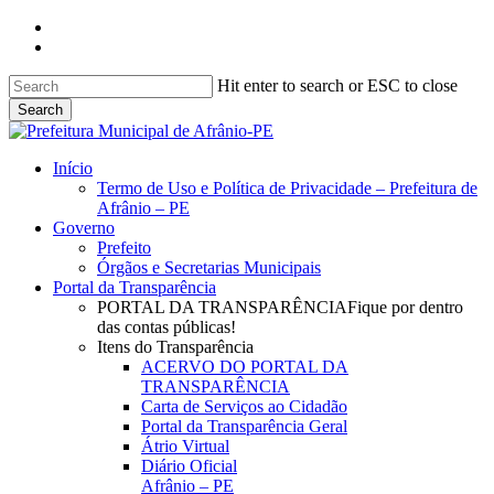
Skip
facebook
to
instagram
main
content
Hit enter to search or ESC to close
Search
Close
Search
search
Menu
Início
Termo de Uso e Política de Privacidade – Prefeitura de
Afrânio – PE
Governo
Prefeito
Órgãos e Secretarias Municipais
Portal da Transparência
PORTAL DA TRANSPARÊNCIA
Fique por dentro
das contas públicas!
Itens do Transparência
ACERVO DO PORTAL DA
TRANSPARÊNCIA
Carta de Serviços ao Cidadão
Portal da Transparência Geral
Átrio Virtual
Diário Oficial
Afrânio – PE