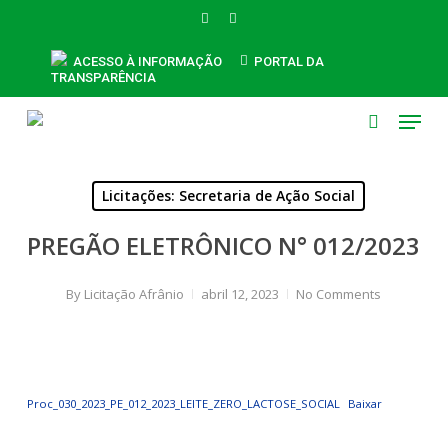
Skip
FACEBOOK
INSTAGRAM
to
main
ACESSO À INFORMAÇÃO
PORTAL DA
TRANSPARÊNCIA
content
Menu
search
Licitações: Secretaria de Ação Social
PREGÃO ELETRÔNICO N° 012/2023
By
Licitação Afrânio
abril 12, 2023
No Comments
Proc_030_2023_PE_012_2023_LEITE_ZERO_LACTOSE_SOCIAL
Baixar