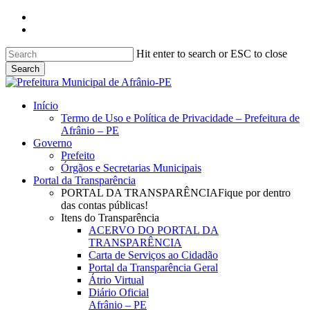
Skip
facebook
to
instagram
main
content
Hit enter to search or ESC to close
Search
Close
Search
search
Menu
Início
Termo de Uso e Política de Privacidade – Prefeitura de
Afrânio – PE
Governo
Prefeito
Órgãos e Secretarias Municipais
Portal da Transparência
PORTAL DA TRANSPARÊNCIA
Fique por dentro
das contas públicas!
Itens do Transparência
ACERVO DO PORTAL DA
TRANSPARÊNCIA
Carta de Serviços ao Cidadão
Portal da Transparência Geral
Átrio Virtual
Diário Oficial
Afrânio – PE