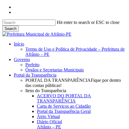
Skip
facebook
to
instagram
main
content
Hit enter to search or ESC to close
Search
Close
Search
search
Menu
Início
Termo de Uso e Política de Privacidade – Prefeitura de
Afrânio – PE
Governo
Prefeito
Órgãos e Secretarias Municipais
Portal da Transparência
PORTAL DA TRANSPARÊNCIA
Fique por dentro
das contas públicas!
Itens do Transparência
ACERVO DO PORTAL DA
TRANSPARÊNCIA
Carta de Serviços ao Cidadão
Portal da Transparência Geral
Átrio Virtual
Diário Oficial
Afrânio – PE