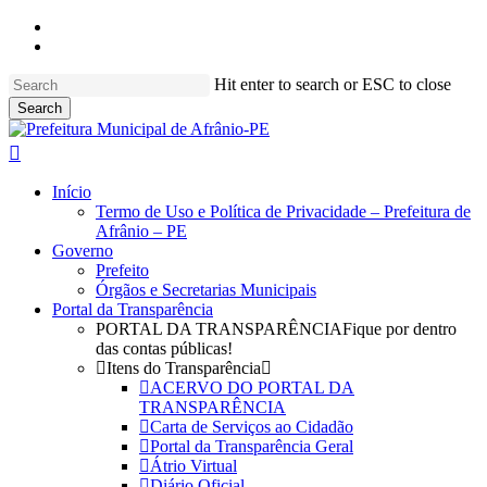
Skip
facebook
to
instagram
main
content
Hit enter to search or ESC to close
Search
Close
Search
search
Menu
Início
Termo de Uso e Política de Privacidade – Prefeitura de
Afrânio – PE
Governo
Prefeito
Órgãos e Secretarias Municipais
Portal da Transparência
PORTAL DA TRANSPARÊNCIA
Fique por dentro
das contas públicas!
Itens do Transparência
ACERVO DO PORTAL DA
TRANSPARÊNCIA
Carta de Serviços ao Cidadão
Portal da Transparência Geral
Átrio Virtual
Diário Oficial