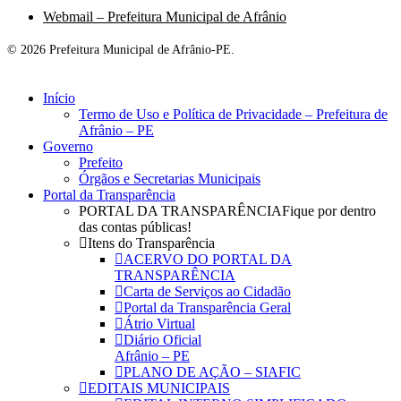
Webmail – Prefeitura Municipal de Afrânio
© 2026 Prefeitura Municipal de Afrânio-PE.
Close
Início
Menu
Termo de Uso e Política de Privacidade – Prefeitura de
Afrânio – PE
Governo
Prefeito
Órgãos e Secretarias Municipais
Portal da Transparência
PORTAL DA TRANSPARÊNCIA
Fique por dentro
das contas públicas!
Itens do Transparência
ACERVO DO PORTAL DA
TRANSPARÊNCIA
Carta de Serviços ao Cidadão
Portal da Transparência Geral
Átrio Virtual
Diário Oficial
Afrânio – PE
PLANO DE AÇÃO – SIAFIC
EDITAIS MUNICIPAIS