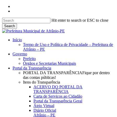
Skip
facebook
to
instagram
main
content
Hit enter to search or ESC to close
Search
Close
Search
search
Menu
Início
Termo de Uso e Política de Privacidade – Prefeitura de
Afrânio – PE
Governo
Prefeito
Órgãos e Secretarias Municipais
Portal da Transparência
PORTAL DA TRANSPARÊNCIA
Fique por dentro
das contas públicas!
Itens do Transparência
ACERVO DO PORTAL DA
TRANSPARÊNCIA
Carta de Serviços ao Cidadão
Portal da Transparência Geral
Átrio Virtual
Diário Oficial
Afrânio – PE