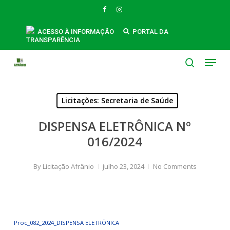
Skip
FACEBOOK
INSTAGRAM
to
main
ACESSO À INFORMAÇÃO
PORTAL DA
TRANSPARÊNCIA
content
Menu
search
Licitações: Secretaria de Saúde
DISPENSA ELETRÔNICA Nº
016/2024
By
Licitação Afrânio
julho 23, 2024
No Comments
Proc_082_2024_DISPENSA ELETRÔNICA