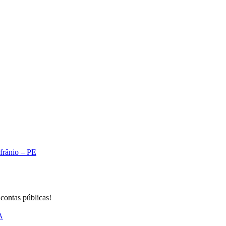
Afrânio – PE
 contas públicas!
A