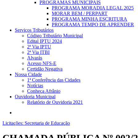
PROGRAMAS MUNICIPAIS
PROGRAMA MORADIA LEGAL 2025
MORAR BEM / PERPART
PROGRAMA MINHA ESCRITURA
PROGRAMA TEMPO DE APRENDER
Serviços Tributários
Código Tributário Municipal
Edital IPTU 2024
2ª Via IPTU
2ª Via ITBI
Alvarás
Acesso NFS-E
Certidão Negativa
Nossa Cidade
1ª Conferência das Cidades
Notícias
Conheça Afrânio
Ouvidoria Municipal
Relatório de Ouvidoria 2021
search
Licitações: Secretaria de Educação