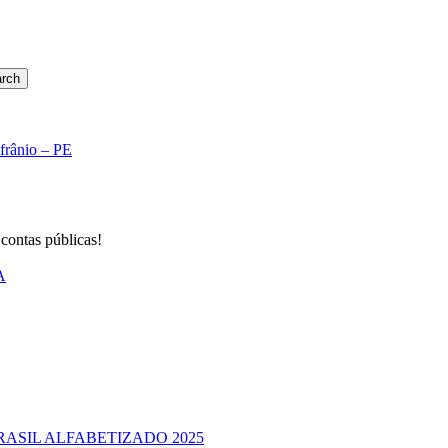
rch
Afrânio – PE
 contas públicas!
A
RASIL ALFABETIZADO 2025