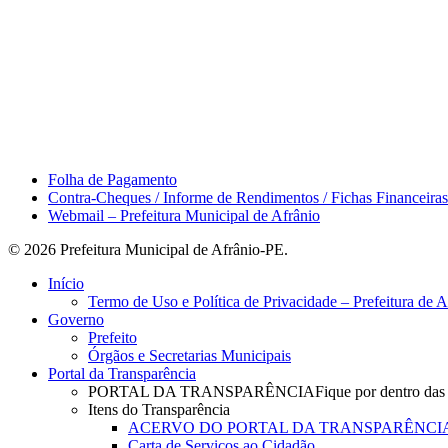
Área do Servidor
Folha de Pagamento
Contra-Cheques / Informe de Rendimentos / Fichas Financeiras
Webmail – Prefeitura Municipal de Afrânio
© 2026 Prefeitura Municipal de Afrânio-PE.
Close
Início
Menu
Termo de Uso e Política de Privacidade – Prefeitura de 
Governo
Prefeito
Órgãos e Secretarias Municipais
Portal da Transparência
PORTAL DA TRANSPARÊNCIA
Fique por dentro das
Itens do Transparência
ACERVO DO PORTAL DA TRANSPARÊNCI
Carta de Serviços ao Cidadão