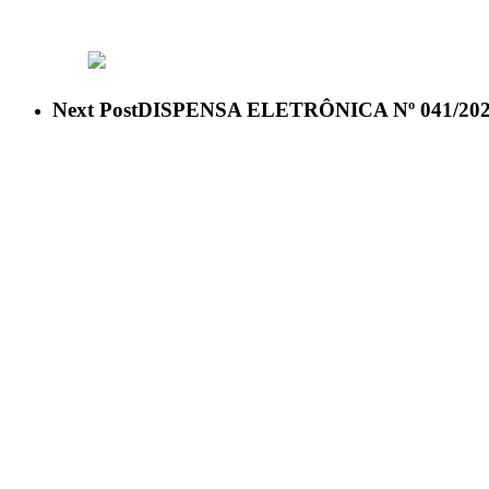
ACESSO À INFORMAÇÃO
PORTAL DA TRANSPARÊNCI
Next Post
DISPENSA ELETRÔNICA Nº 041/20