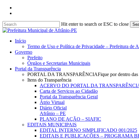
Skip
facebook
to
instagram
main
content
Hit enter to search or ESC to close
Sea
Close
Search
search
Menu
Início
Termo de Uso e Política de Privacidade – Prefeitura de 
Governo
Prefeito
Órgãos e Secretarias Municipais
Portal da Transparência
PORTAL DA TRANSPARÊNCIA
Fique por dentro das
Itens do Transparência
ACERVO DO PORTAL DA TRANSPARÊNCI
Carta de Serviços ao Cidadão
Portal da Transparência Geral
Átrio Virtual
Diário Oficial
Afrânio – PE
PLANO DE AÇÃO – SIAFIC
EDITAIS MUNICIPAIS
EDITAL INTERNO SIMPLIFICADO 001/2025
EDITAIS E PUBLICAÇÕES – PROGRAMA B