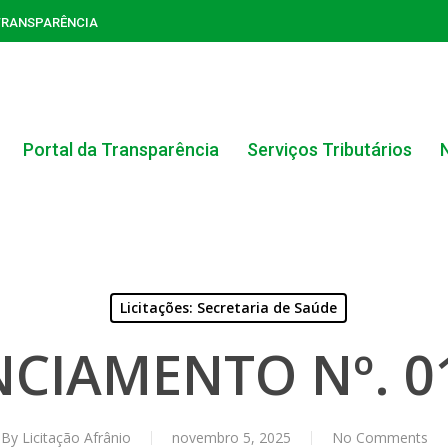
TRANSPARÊNCIA
Portal da Transparência
Serviços Tributários
Licitações: Secretaria de Saúde
ACERVO DO PORTAL DA TRANSPARÊNCIA
CIAMENTO Nº. 0
CARTA DE SERVIÇOS AO CIDADÃO
PORTAL DA TRANSPARÊNCIA GERAL
By
Licitação Afrânio
novembro 5, 2025
No Comments