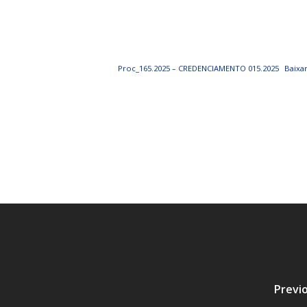
PORTAL DA
TRANSPARÊNCIA
Proc_165.2025 – CREDENCIAMENTO 015.2025
Baixa
FIQUE POR DENTRO DAS CONTAS PÚBLICAS!
Previ