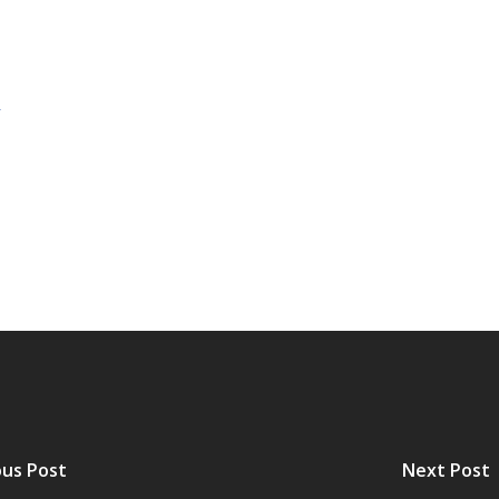
ÁTRIO VIRTUAL
r
DIÁRIO OFICIAL
AFRÂNIO – PE
PLANO DE AÇÃO – SIAFIC
ous Post
Next Post