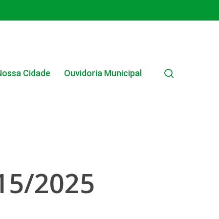
search
Nossa Cidade
Ouvidoria Municipal
EDITAIS MUNICIPAIS
15/2025
EDITAL INTERNO SIMPLIFICADO 001/2025
EDITAIS E PUBLICAÇÕES – PROGRAMA BRASIL
ALFABETIZADO 2025