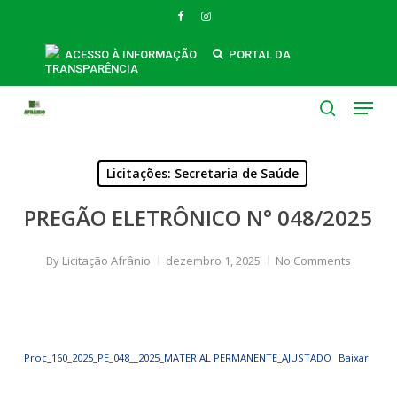
Skip
FACEBOOK
INSTAGRAM
to
main
ACESSO À INFORMAÇÃO
PORTAL DA
TRANSPARÊNCIA
content
Menu
search
Licitações: Secretaria de Saúde
PREGÃO ELETRÔNICO N° 048/2025
By
Licitação Afrânio
dezembro 1, 2025
No Comments
Proc_160_2025_PE_048__2025_MATERIAL PERMANENTE_AJUSTADO
Baixar