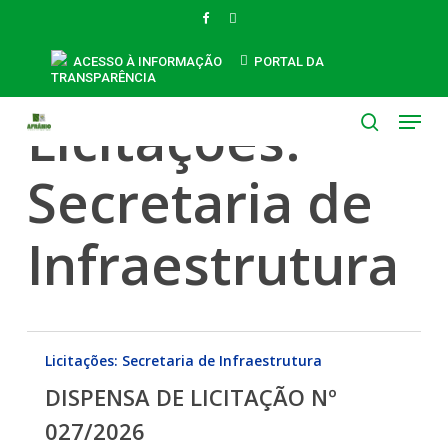
Skip
FACEBOOK
INSTAGRAM
to
main
ACESSO À INFORMAÇÃO
PORTAL DA
TRANSPARÊNCIA
content
Category
Menu
Licitações:
search
Secretaria de
Infraestrutura
DISPENSA
Licitações: Secretaria de Infraestrutura
DE
DISPENSA DE LICITAÇÃO Nº
LICITAÇÃO
Nº
027/2026
027/2026