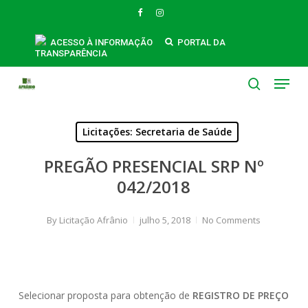
Skip
FACEBOOK
INSTAGRAM
to
main
ACESSO À INFORMAÇÃO
PORTAL DA
TRANSPARÊNCIA
content
Menu
search
Licitações: Secretaria de Saúde
PREGÃO PRESENCIAL SRP Nº
042/2018
By
Licitação Afrânio
julho 5, 2018
No Comments
Selecionar proposta para obtenção de
REGISTRO DE PREÇO