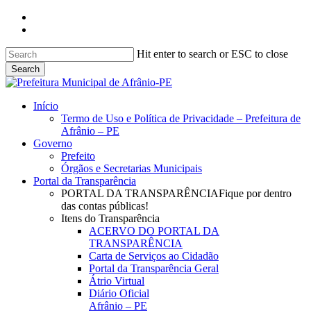
Skip
facebook
to
instagram
main
content
Hit enter to search or ESC to close
Search
Close
Search
search
Menu
Início
Termo de Uso e Política de Privacidade – Prefeitura de
Afrânio – PE
Governo
Prefeito
Órgãos e Secretarias Municipais
Portal da Transparência
PORTAL DA TRANSPARÊNCIA
Fique por dentro
das contas públicas!
Itens do Transparência
ACERVO DO PORTAL DA
TRANSPARÊNCIA
Carta de Serviços ao Cidadão
Portal da Transparência Geral
Átrio Virtual
Diário Oficial
Afrânio – PE