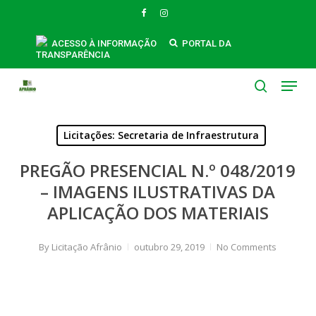
Skip
FACEBOOK
INSTAGRAM
to
main
ACESSO À INFORMAÇÃO
PORTAL DA
TRANSPARÊNCIA
content
Menu
search
Licitações: Secretaria de Infraestrutura
PREGÃO PRESENCIAL N.º 048/2019
– IMAGENS ILUSTRATIVAS DA
APLICAÇÃO DOS MATERIAIS
By
Licitação Afrânio
outubro 29, 2019
No Comments