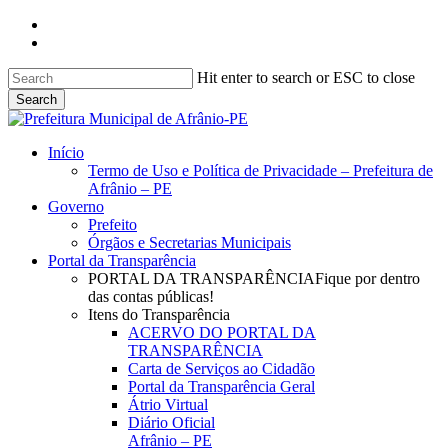
Skip
facebook
to
instagram
main
content
Hit enter to search or ESC to close
Search
Close
Search
search
Menu
Início
Termo de Uso e Política de Privacidade – Prefeitura de
Afrânio – PE
Governo
Prefeito
Órgãos e Secretarias Municipais
Portal da Transparência
PORTAL DA TRANSPARÊNCIA
Fique por dentro
das contas públicas!
Itens do Transparência
ACERVO DO PORTAL DA
TRANSPARÊNCIA
Carta de Serviços ao Cidadão
Portal da Transparência Geral
Átrio Virtual
Diário Oficial
Afrânio – PE