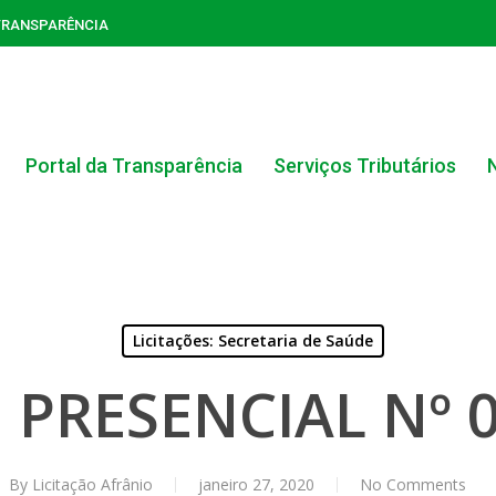
TRANSPARÊNCIA
Portal da Transparência
Serviços Tributários
Licitações: Secretaria de Saúde
ACERVO DO PORTAL DA TRANSPARÊNCIA
PRESENCIAL Nº 
CARTA DE SERVIÇOS AO CIDADÃO
PORTAL DA TRANSPARÊNCIA GERAL
By
Licitação Afrânio
janeiro 27, 2020
No Comments