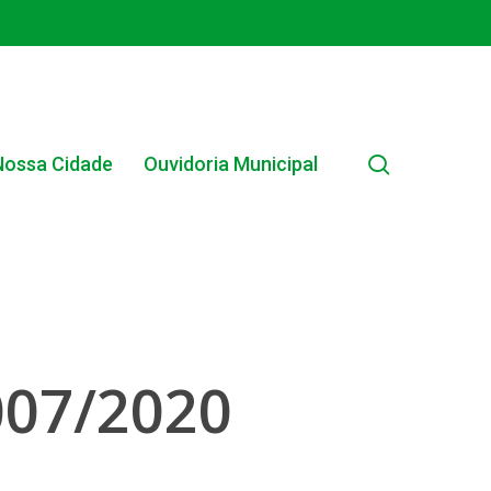
search
Nossa Cidade
Ouvidoria Municipal
EDITAIS MUNICIPAIS
007/2020
EDITAL INTERNO SIMPLIFICADO 001/2025
EDITAIS E PUBLICAÇÕES – PROGRAMA BRASIL
ALFABETIZADO 2025