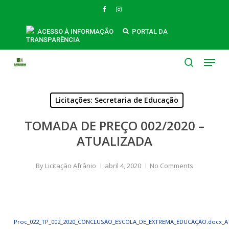
Skip
FACEBOOK
INSTAGRAM
to
main
ACESSO À INFORMAÇÃO
PORTAL DA
TRANSPARÊNCIA
content
Menu
search
Licitações: Secretaria de Educação
TOMADA DE PREÇO 002/2020 –
ATUALIZADA
By
Licitação Afrânio
abril 4, 2020
No Comments
Proc_022_TP_002_2020_CONCLUSÃO_ESCOLA_DE_EXTREMA_EDUCAÇÃO.docx_A