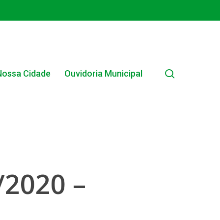
search
Nossa Cidade
Ouvidoria Municipal
2020 –
EDITAL INTERNO SIMPLIFICADO 001/2025
EDITAIS E PUBLICAÇÕES – PROGRAMA BRASIL