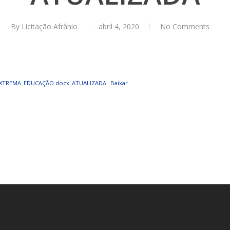
AL
PORTAL DA TRANSPARÊNCIA GERAL
By
Licitação Afrânio
abril 4, 2020
No Comments
ÁTRIO VIRTUAL
DIÁRIO OFICIAL
EXTREMA_EDUCAÇÃO.docx_ATUALIZADA
Baixar
AFRÂNIO – PE
PLANO DE AÇÃO – SIAFIC