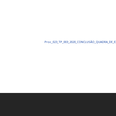
PORTAL DA
TRANSPARÊNCIA
FIQUE POR DENTRO DAS CONTAS PÚBLICAS!
Proc_023_TP_003_2020_CONCLUSÃO_QUADRA_DE_