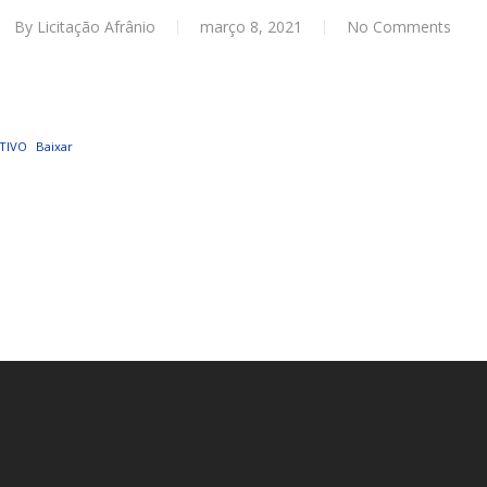
AL
By
Licitação Afrânio
março 8, 2021
No Comments
PORTAL DA TRANSPARÊNCIA GERAL
ÁTRIO VIRTUAL
TIVO
Baixar
DIÁRIO OFICIAL
AFRÂNIO – PE
PLANO DE AÇÃO – SIAFIC