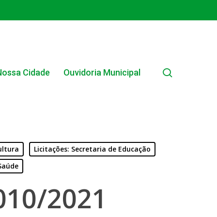
search
Nossa Cidade
Ouvidoria Municipal
ultura
Licitações: Secretaria de Educação
 Saúde
EDITAL INTERNO SIMPLIFICADO 001/2025
010/2021
EDITAIS E PUBLICAÇÕES – PROGRAMA BRASIL