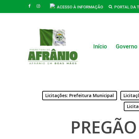
Skip
FACEBOOK
INSTAGRAM
ACESSO À INFORMAÇÃO
PORTAL DA 
to
main
content
Início
Governo
Licitações: Prefeitura Municipal
Licitaç
Hit enter to search or ESC to close
Licit
PREGÃO 